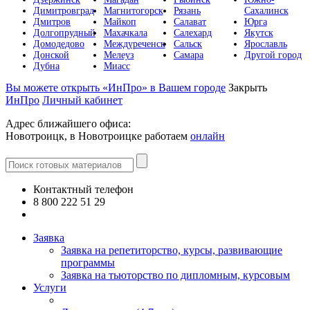
Димитровград
Магнитогорск
Рязань
Сахалинск
Дмитров
Майкоп
Салават
Юрга
Долгопрудный
Махачкала
Салехард
Якутск
Домодедово
Междуреченск
Сальск
Ярославль
Донской
Мелеуз
Самара
Другой город
Дубна
Миасс
Вы можете открыть «ИнПро» в Вашем городе
Закрыть
ИнПро
Личный кабинет
Адрес ближайшего офиса:
Новотроицк, в Новотроицке работаем
онлайн
Контактный телефон
8 800 222 51 29
Все контакты
Заявка
Заявка на репетиторство, курсы, развивающие
программы
Заявка на тьюторство по дипломным, курсовым
Услуги