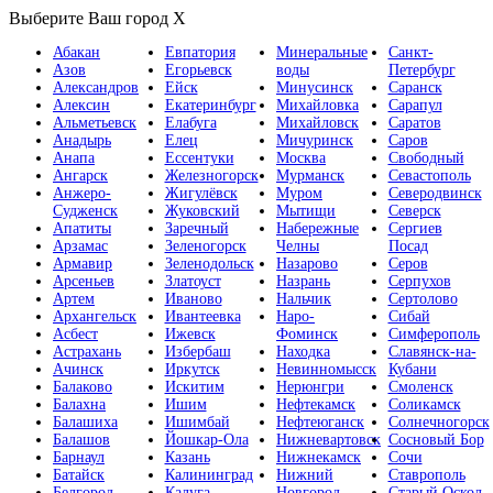
Выберите Ваш город
X
Абакан
Евпатория
Минеральные
Санкт-
Азов
Егорьевск
воды
Петербург
Александров
Ейск
Минусинск
Саранск
Алексин
Екатеринбург
Михайловка
Сарапул
Альметьевск
Елабуга
Михайловск
Саратов
Анадырь
Елец
Мичуринск
Саров
Анапа
Ессентуки
Москва
Свободный
Ангарск
Железногорск
Мурманск
Севастополь
Анжеро-
Жигулёвск
Муром
Северодвинск
Судженск
Жуковский
Мытищи
Северск
Апатиты
Заречный
Набережные
Сергиев
Арзамас
Зеленогорск
Челны
Посад
Армавир
Зеленодольск
Назарово
Серов
Арсеньев
Златоуст
Назрань
Серпухов
Артем
Иваново
Нальчик
Сертолово
Архангельск
Ивантеевка
Наро-
Сибай
Асбест
Ижевск
Фоминск
Симферополь
Астрахань
Избербаш
Находка
Славянск-на-
Ачинск
Иркутск
Невинномысск
Кубани
Балаково
Искитим
Нерюнгри
Смоленск
Балахна
Ишим
Нефтекамск
Соликамск
Балашиха
Ишимбай
Нефтеюганск
Солнечногорск
Балашов
Йошкар-Ола
Нижневартовск
Сосновый Бор
Барнаул
Казань
Нижнекамск
Сочи
Батайск
Калининград
Нижний
Ставрополь
Белгород
Калуга
Новгород
Старый Оскол