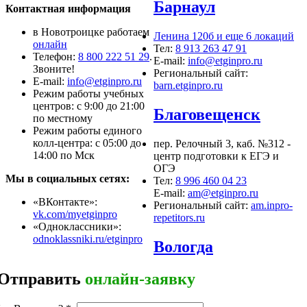
Барнаул
Контактная информация
в Новотроицке работаем
Ленина 120б и еще 6 локаций
онлайн
Тел:
8 913 263 47 91
Телефон:
8 800 222 51 29
.
E-mail:
info@etginpro.ru
Звоните!
Региональный сайт:
Е-mail:
info@etginpro.ru
barn.etginpro.ru
Режим работы учебных
центров: с 9:00 до 21:00
Благовещенск
по местному
Режим работы единого
колл-центра: с 05:00 до
пер. Релочный 3, каб. №312 -
14:00 по Мск
центр подготовки к ЕГЭ и
ОГЭ
Мы в социальных сетях:
Тел:
8 996 460 04 23
E-mail:
am@etginpro.ru
«ВКонтакте»:
Региональный сайт:
am.inpro-
vk.com/myetginpro
repetitors.ru
«Одноклассники»:
odnoklassniki.ru/etginpro
Вологда
Отправить
онлайн-заявку