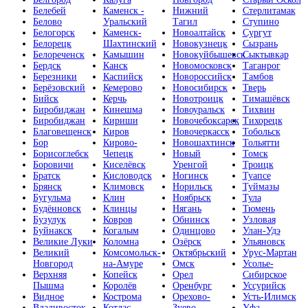
Белебей
Каменск -
Нижний
Стерлитамак
Белово
Уральский
Тагил
Ступино
Белогорск
Каменск-
Новоалтайск
Сургут
Белорецк
Шахтинский
Новокузнецк
Сызрань
Белореченск
Камышин
Новокуйбышевск
Сыктывкар
Бердск
Канск
Новомосковск
Таганрог
Березники
Каспийск
Новороссийск
Тамбов
Берёзовский
Кемерово
Новосибирск
Тверь
Бийск
Керчь
Новотроицк
Тимашёвск
Биробиджан
Кинешма
Новоуральск
Тихвин
Биробиджан
Кириши
Новочебоксарск
Тихорецк
Благовещенск
Киров
Новочеркасск
Тобольск
Бор
Кирово-
Новошахтинск
Тольятти
Борисоглебск
Чепецк
Новый
Томск
Боровичи
Киселёвск
Уренгой
Троицк
Братск
Кисловодск
Ногинск
Туапсе
Брянск
Климовск
Норильск
Туймазы
Бугульма
Клин
Ноябрьск
Тула
Будённовск
Клинцы
Нягань
Тюмень
Бузулук
Ковров
Обнинск
Узловая
Буйнакск
Когалым
Одинцово
Улан-Удэ
Великие Луки
Коломна
Озёрск
Ульяновск
Великий
Комсомольск-
Октябрьский
Урус-Мартан
Новгород
на-Амуре
Омск
Усолье-
Верхняя
Копейск
Орел
Сибирское
Пышма
Королёв
Оренбург
Уссурийск
Видное
Кострома
Орехово-
Усть-Илимск
Владивосток
Котлас
Зуево
Уфа