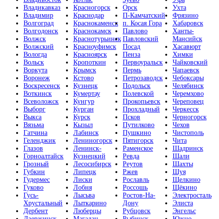
Владикавказ
Красногорск
Орск
Ухта
Владимир
Краснодар
П-Камчатский
Фрязино
Волгоград
Краснокаменск
п. Косая Гора
Хабаровск
Волгодонск
Краснокамск
Павлово
Ханты-
Волжск
Краснотурьинск
Павловский
Мансийск
Волжский
Красноуфимск
Посад
Хасавюрт
Вологда
Красноярск
Пенза
Химки
Вольск
Кропоткин
Первоуральск
Чайковский
Воркута
Крымск
Пермь
Чапаевск
Воронеж
Кстово
Петрозаводск
Чебоксары
Воскресенск
Кузнецк
Подольск
Челябинск
Воткинск
Кумертау
Полевской
Черемхово
Всеволожск
Кунгур
Прокопьевск
Череповец
Выборг
Курган
Прохладный
Черкесск
Выкса
Курск
Псков
Черногорск
Вязьма
Кызыл
Путилково
Чехов
Гатчина
Лабинск
Пушкино
Чистополь
Геленджик
Лениногорск
Пятигорск
Чита
Глазов
Ленинск-
Раменское
Шадринск
Горноалтайск
Кузнецкий
Ревда
Шали
Грозный
Лесосибирск
Реутов
Шахты
Губкин
Липецк
Ржев
Шуя
Гудермес
Лиски
Рославль
Щелкино
Гуково
Лобня
Россошь
Щёкино
Гусь-
Лысьва
Ростов-На-
Электросталь
Хрустальный
Лыткарино
Дону
Элиста
Дербент
Люберцы
Рубцовск
Энгельс
Дзержинск
Магадан
Рыбинск
Южно-