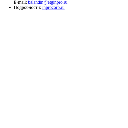
E-mail:
balandin@etginpro.ru
Подробности:
inprocorp.ru