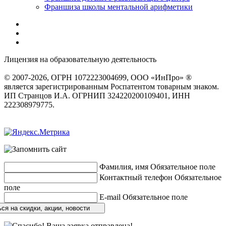
Франшиза школы ментальной арифметики
Лицензия на образовательную деятельность
серия 22Л01 №
0002491
© 2007-2026, ОГРН 1072223004699, ООО «ИнПро» ®
является зарегистрированным Роспатентом товарным знаком.
ИП Странцов И.А. ОГРНИП 324220200109401, ИНН
222308979775.
Разработка сайтов
веб-студия «Rouks»
Фамилия, имя
Обязательное поле
Контактный телефон
Обязательное
поле
E-mail
Обязательное поле
ся на скидки, акции, новости