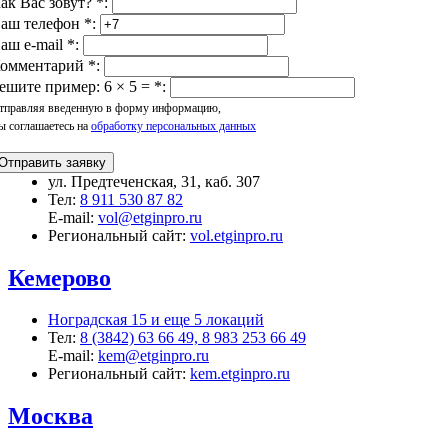
ак Вас зовут?
*
:
аш телефон
*
:
аш e-mail
*
:
омментарий
*
:
ешите пример: 6 × 5 =
*
:
тправляя введенную в форму информацию,
ы соглашаетесь на
обработку персональных данных
Отправить заявку
ул. Предтеченская, 31, каб. 307
Тел:
8 911 530 87 82
E-mail:
vol@etginpro.ru
Региональный сайт:
vol.etginpro.ru
Кемерово
Ноградская 15 и еще 5 локаций
Тел:
8 (3842) 63 66 49, 8 983 253 66 49
E-mail:
kem@etginpro.ru
Региональный сайт:
kem.etginpro.ru
Москва