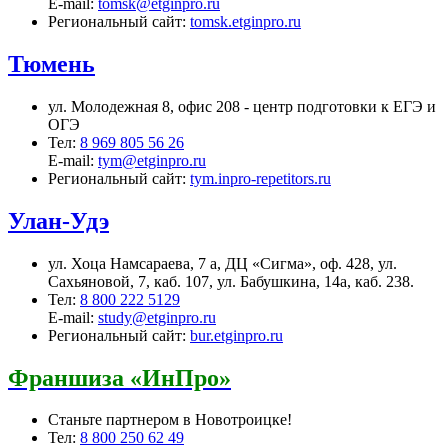
E-mail:
tomsk@etginpro.ru
Региональный сайт:
tomsk.etginpro.ru
Тюмень
ул. Молодежная 8, офис 208 - центр подготовки к ЕГЭ и
ОГЭ
Тел:
8 969 805 56 26
E-mail:
tym@etginpro.ru
Региональный сайт:
tym.inpro-repetitors.ru
Улан-Удэ
ул. Хоца Намсараева, 7 а, ДЦ «Сигма», оф. 428, ул.
Сахьяновой, 7, каб. 107, ул. Бабушкина, 14а, каб. 238.
Тел:
8 800 222 5129
E-mail:
study@etginpro.ru
Региональный сайт:
bur.etginpro.ru
Франшиза «ИнПро»
Станьте партнером в Новотроицке!
Тел:
8 800 250 62 49