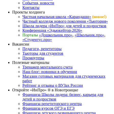
События, новости
Контакты
Проекты холдинга
Частная начальная школа «Карандаши»
(новое!)
Частный колледж нового поколения «Тьютория»
Школа лидера «ИнПро» для детей и подростков
Конференция «Эдьюкейтор-2026»
Порталы
«Дошкольник.про»
,
«Школьник.про»
,
«Студентус.про»
Вакансии
Педагоги, репетиторы
Тьюторы для студентов
Промоутеры
Полезные материалы
Тренажер ментального счета
Наш блог: новинки в обучении
Магазин готовых материалов для студенческих
работ
Рейтинг и отзывы о ВУЗах России
Откройте «ИнПро» ® в Новотроицке
Франшиза Школы лидера: бизнес, карьера для
детей и подростков
Франшиза репетиторского центра
Франшиза курсов ОГЭ и ЕГЭ
Франшиза детского развивающего центра