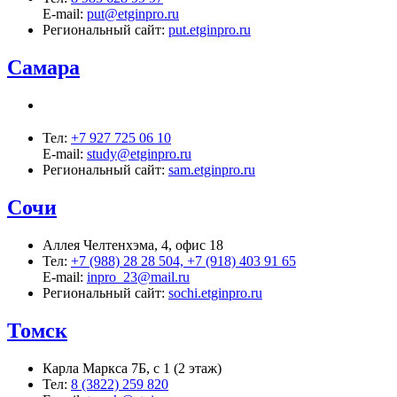
E-mail:
put@etginpro.ru
Региональный сайт:
put.etginpro.ru
Самара
Тел:
+7 927 725 06 10
E-mail:
study@etginpro.ru
Региональный сайт:
sam.etginpro.ru
Сочи
Аллея Челтенхэма, 4, офис 18
Тел:
+7 (988) 28 28 504, +7 (918) 403 91 65
E-mail:
inpro_23@mail.ru
Региональный сайт:
sochi.etginpro.ru
Томск
Карла Маркса 7Б, с 1 (2 этаж)
Тел:
8 (3822) 259 820