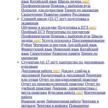
язык
Китайский язык
Школа лидера
хит!
Профориентация
Помощь с выбором вуза
Психолог для подростков
Тренер по шахматам
Скорочтение
Развитие памяти
Рисование
Старшей школе (15-17 лет): подготовка к
экзаменам
Обучение в колледже
Подготовка к ЕГЭ
хит!
Пробный ЕГЭ
Репетиторы по предметам
Профориентация
Помощь с выбором вуза
Школа
лидера
хит!
Услуги психолога
Программирование
Python
Черчение и рисунок
Английский язык
Французский язык
Немецкий язык
Китайский
язык
Скорочтение
Развитие памяти
Тренер по
шахматам
Студентам (от 17 лет): тьюторство по дипломным,
курсовым
Дипломная работа
хит!
Доклад, слайды к
дипломной
Раздаточный к дипломной
Рецензия
или отзыв
Отчет по преддипломной практике
Отчет по производственной практике
Отчет по
учебной практике
Дневник, характеристика с
места практики
Курсовая работа
хит!
Контрольная
работа
Решение задач
Лабораторная работа
Чертежи в
автокаде
Чертежи в компасе
Повышение