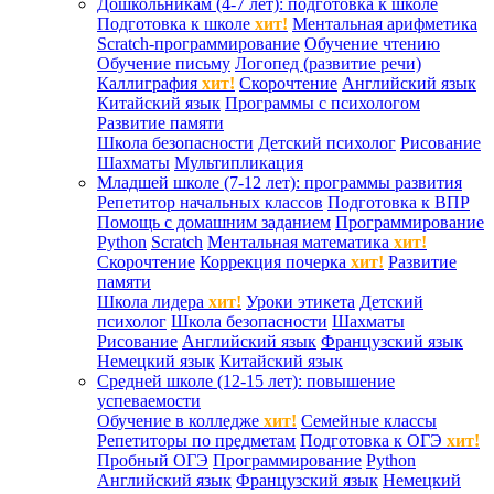
Дошкольникам (4-7 лет): подготовка к школе
Подготовка к школе
хит!
Ментальная арифметика
Scratch-программирование
Обучение чтению
Обучение письму
Логопед (развитие речи)
Каллиграфия
хит!
Скорочтение
Английский язык
Китайский язык
Программы с психологом
Развитие памяти
Школа безопасности
Детский психолог
Рисование
Шахматы
Мультипликация
Младшей школе (7-12 лет): программы развития
Репетитор начальных классов
Подготовка к ВПР
Помощь с домашним заданием
Программирование
Python
Scratch
Ментальная математика
хит!
Скорочтение
Коррекция почерка
хит!
Развитие
памяти
Школа лидера
хит!
Уроки этикета
Детский
психолог
Школа безопасности
Шахматы
Рисование
Английский язык
Французский язык
Немецкий язык
Китайский язык
Средней школе (12-15 лет): повышение
успеваемости
Обучение в колледже
хит!
Семейные классы
Репетиторы по предметам
Подготовка к ОГЭ
хит!
Пробный ОГЭ
Программирование
Python
Английский язык
Французский язык
Немецкий