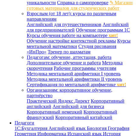
уникальности
Справка о самопроверке
✎ Магазин
готовых материалов для студенческих работ
Взрослым (от 18 лет): курсы по различным
направлениям
Английский для путешественников
Английский
для предпринимателей
Обучение программам 1С
Курсы обучения работе на компьютере
хит!
Обучение настройке контекстной рекламы
Курсы
ментальной математики
Студия рисования
«ИнПро»
Тренер по шахматам
Педагогам: обучение, аттестация, работа
Дополнительное обучение и работа
Методика
скорочтения
Рабочие программы учителям
Методика ментальной арифметики I уровень
Методика ментальной арифметики II уровень
Сертификация по ментальной арифметике
хит!
Организациям: корпоративное обучение,
партнёрство
Практический Яндекс Директ
Корпоративный
английский
Английский для бизнеса
Корпоративный немецкий
Корпоративный
французский
Корпоративный китайский
Педагоги
1С:Бухгалтерия
Английский язык
Биология
География
Геометрия
Информатика
Испанский язык
История