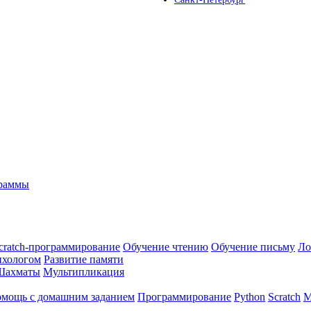
граммы
cratch-программирование
Обучение чтению
Обучение письму
Ло
ихологом
Развитие памяти
Шахматы
Мультипликация
мощь с домашним заданием
Программирование
Python
Scratch
М