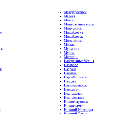
Междуреченск
Мелеуз
Миасс
Минеральные воды
Минусинск
рг
Михайловка
Михайловск
Мичуринск
Москва
ск
Мурманск
Муром
Мытищи
Набережные Челны
Назарово
к
Назрань
Нальчик
Наро-Фоминск
Находка
Невинномысск
Нерюнгри
Нефтекамск
Нефтеюганск
Нижневартовск
Нижнекамск
а
Нижний Новгород
Нижний Тагил