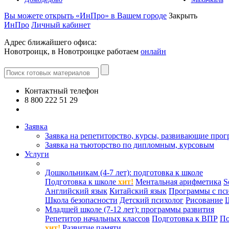
Вы можете открыть «ИнПро» в Вашем городе
Закрыть
ИнПро
Личный кабинет
Адрес ближайшего офиса:
Новотроицк, в Новотроицке работаем
онлайн
Контактный телефон
8 800 222 51 29
Все контакты
Заявка
Заявка на репетиторство, курсы, развивающие про
Заявка на тьюторство по дипломным, курсовым
Услуги
Дошкольникам (4-7 лет): подготовка к школе
Подготовка к школе
хит!
Ментальная арифметика
S
Английский язык
Китайский язык
Программы с пс
Школа безопасности
Детский психолог
Рисование
Младшей школе (7-12 лет): программы развития
Репетитор начальных классов
Подготовка к ВПР
По
хит!
Развитие памяти