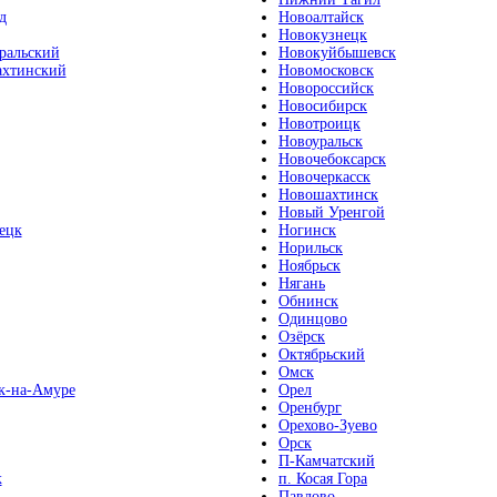
д
Новоалтайск
Новокузнецк
ральский
Новокуйбышевск
хтинский
Новомосковск
Новороссийск
Новосибирск
Новотроицк
Новоуральск
Новочебоксарск
Новочеркасск
Новошахтинск
Новый Уренгой
ецк
Ногинск
Норильск
Ноябрьск
Нягань
Обнинск
Одинцово
Озёрск
Октябрьский
Омск
к-на-Амуре
Орел
Оренбург
Орехово-Зуево
Орск
П-Камчатский
к
п. Косая Гора
Павлово