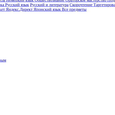
ссы
Немецкий язык
Обществознание
Ораторское мастерство
Под
ика
Русский язык
Русский и литература
Скорочтение
Таргетиров
кет
Яндекс.Директ
Японский язык
Все предметы
овым