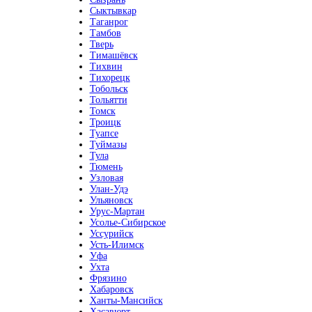
Сыктывкар
Таганрог
Тамбов
Тверь
Тимашёвск
Тихвин
Тихорецк
Тобольск
Тольятти
Томск
Троицк
Туапсе
Туймазы
Тула
Тюмень
Узловая
Улан-Удэ
Ульяновск
Урус-Мартан
Усолье-Сибирское
Уссурийск
Усть-Илимск
Уфа
Ухта
Фрязино
Хабаровск
Ханты-Мансийск
Хасавюрт