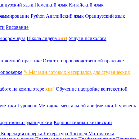
анцузский язык
Немецкий язык
Китайский язык
раммирование
Python
Английский язык
Французский язык
ти
Рисование
ыбором вуза
Школа лидера
хит!
Услуги психолога
дипломной практике
Отчет по производственной практике
мопроверке
✎ Магазин готовых материалов для студенческих
аботе на компьютере
хит!
Обучение настройке контекстной
метики I уровень
Методика ментальной арифметики II уровень
оративный французский
Корпоративный китайский
к
Коррекция почерка
Литература
Логопед
Математика