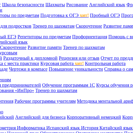
г
Школа безопасности
Шахматы
Рисование
Английский язык
Фр
ти
торы по предметам
Подготовка к ОГЭ
хит!
Пробный ОГЭ
Прог
для подростков
Тренер по шахматам
Скорочтение
Развитие памя
ный ЕГЭ
Репетиторы по предметам
Профориентация
Помощь с в
лийский язык
Скорочтение
Развитие памяти
Тренер по шахматам
курсовым
й
Раздаточный к дипломной
Рецензия или отзыв
Отчет по пред
а с места практики
Курсовая работа
хит!
Контрольная работа
каде
Чертежи в компасе
Повышение уникальности
Справка о са
ениям
я предпринимателей
Обучение программам 1С
Курсы обучения р
сования «ИнПро»
Тренер по шахматам
чтения
Рабочие программы учителям
Методика ментальной ариф
во
ийский
Английский для бизнеса
Корпоративный немецкий
Корп
ометрия
Информатика
Испанский язык
История
Китайский язы