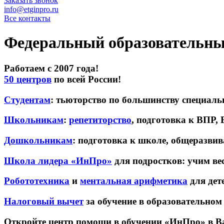
Заказать звонок
info@etginpro.ru
Все контакты
Федеральный образовательны
Работаем с 2007 года!
50 центров
по всей России!
Студентам
: тьюторство по большинству специаль
Школьникам
:
репетиторство
, подготовка к ВПР,
Дошкольникам
: подготовка к школе, общеразв
Школа лидера «ИнПро»
для подростков: учим вес
Робототехника
и
ментальная арифметика
для дете
Налоговый вычет
за обучение в образовательно
Откройте центр помощи в обучении «ИнПро» в В