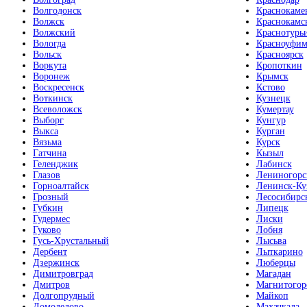
Волгодонск
Краснокаме
Волжск
Краснокамс
Волжский
Краснотурь
Вологда
Красноуфим
Вольск
Красноярск
Воркута
Кропоткин
Воронеж
Крымск
Воскресенск
Кстово
Воткинск
Кузнецк
Всеволожск
Кумертау
Выборг
Кунгур
Выкса
Курган
Вязьма
Курск
Гатчина
Кызыл
Геленджик
Лабинск
Глазов
Лениногорс
Горноалтайск
Ленинск-Ку
Грозный
Лесосибирс
Губкин
Липецк
Гудермес
Лиски
Гуково
Лобня
Гусь-Хрустальный
Лысьва
Дербент
Лыткарино
Дзержинск
Люберцы
Димитровград
Магадан
Дмитров
Магнитогор
Долгопрудный
Майкоп
Домодедово
Махачкала