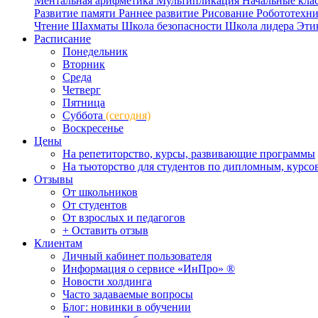
Ментальная арифметика
Мультипликация
Начальные кла
Развитие памяти
Раннее развитие
Рисование
Робототехн
Чтение
Шахматы
Школа безопасности
Школа лидера
Эти
Расписание
Понедельник
Вторник
Среда
Четверг
Пятница
Суббота
(сегодня)
Воскресенье
Цены
На репетиторство, курсы, развивающие программы
На тьюторство для студентов по дипломным, курс
Отзывы
От школьников
От студентов
От взрослых и педагогов
+ Оставить отзыв
Клиентам
Личный кабинет пользователя
Информация о сервисе «ИнПро» ®
Новости холдинга
Часто задаваемые вопросы
Блог: новинки в обучении