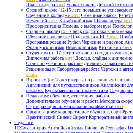
Школа лидера
хит!
Уроки этикета
Детский психоло
Средней школе (12-15 лет): повышение успеваемос
Обучение в колледже
хит!
Семейные классы
Репети
Немецкий язык
Китайский язык
Школа лидера
хит!
Профориентация
Помощь с выбором вуза
Психолог 
Старшей школе (15-17 лет): подготовка к экзаменам
Обучение в колледже
Подготовка к ЕГЭ
хит!
Проб
Программирование
Python
Черчение и рисунок
Анг
Французский язык
Немецкий язык
Китайский язык
Студентам (от 17 лет): тьюторство по дипломным, 
Дипломная работа
хит!
Доклад, слайды к дипломно
Отчет по учебной практике
Дневник, характеристик
Решение задач
Лабораторная работа
Чертежи в авто
работ
Взрослым (от 18 лет): курсы по различным направл
Английский для путешественников
Английский дл
рекламы
Курсы ментальной математики
Студия ри
Педагогам: обучение, аттестация, работа
Дополнительное обучение и работа
Методика скоро
Сертификация по ментальной арифметике
хит!
Организациям: корпоративное обучение, партнёрст
Практический Яндекс Директ
Корпоративный англ
Педагоги
1С:Бухгалтерия
Английский язык
Биология
География
Ге