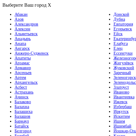
Выберите Ваш город
X
Абакан
Донской
Азов
Дубна
Александров
Евпатория
Алексин
Егорьевск
Альметьевск
Ейск
Анадырь
Екатеринбу
Анапа
Елабуга
Ангарск
Елец
Анжеро-Судженск
Ессентуки
Апатиты
Железногор
Арзамас
Жигулёвск
Армавир
Жуковский
Арсеньев
Заречный
Артем
Зеленогорск
Архангельск
Зеленодольс
Асбест
Златоуст
Астрахань
Иваново
Ачинск
Ивантеевка
Балаково
Ижевск
Балахна
Избербаш
Балашиха
Иркутск
Балашов
Искитим
Барнаул
Ишим
Батайск
Ишимбай
Белгород
Йошкар-Ол
Белебей
Казань