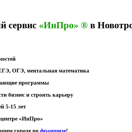
й сервис
«ИнПро» ®
в Новотр
ностей
 ЕГЭ, ОГЭ, ментальная математика
ивающие программы
ти бизнес и строить карьеру
й 5-15 лет
м центре «ИнПро»
ашем городе по
франшизе
!