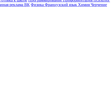
готовка к школе
Программирование
Профориентация
Психолог
анная реклама ВК
Физика
Французский язык
Химия
Черчение