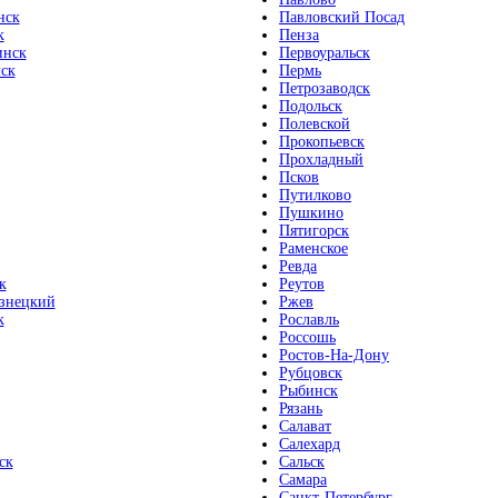
нск
Павловский Посад
к
Пенза
инск
Первоуральск
ск
Пермь
Петрозаводск
Подольск
Полевской
Прокопьевск
Прохладный
Псков
Путилково
Пушкино
Пятигорск
Раменское
Ревда
к
Реутов
знецкий
Ржев
к
Рославль
Россошь
Ростов-На-Дону
Рубцовск
Рыбинск
Рязань
Салават
Салехард
ск
Сальск
Самара
Санкт-Петербург