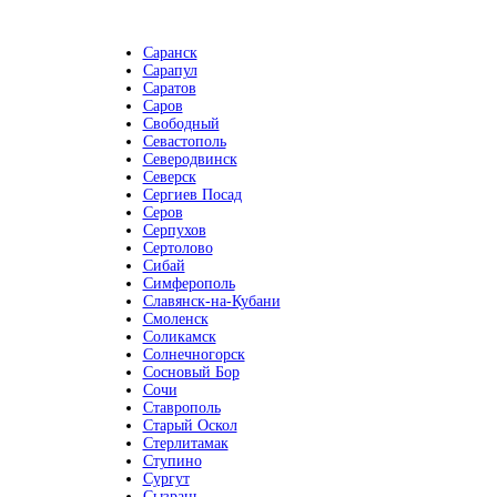
Саранск
Сарапул
Саратов
Саров
Свободный
Севастополь
Северодвинск
Северск
Сергиев Посад
Серов
Серпухов
Сертолово
Сибай
Симферополь
Славянск-на-Кубани
Смоленск
Соликамск
Солнечногорск
Сосновый Бор
Сочи
Ставрополь
Старый Оскол
Стерлитамак
Ступино
Сургут
Сызрань