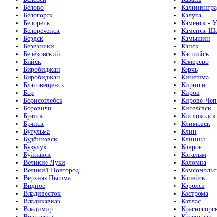
Белово
Калинингра
Белогорск
Калуга
Белорецк
Каменск - У
Белореченск
Каменск-Ша
Бердск
Камышин
Березники
Канск
Берёзовский
Каспийск
Бийск
Кемерово
Биробиджан
Керчь
Биробиджан
Кинешма
Благовещенск
Кириши
Бор
Киров
Борисоглебск
Кирово-Чеп
Боровичи
Киселёвск
Братск
Кисловодск
Брянск
Климовск
Бугульма
Клин
Будённовск
Клинцы
Бузулук
Ковров
Буйнакск
Когалым
Великие Луки
Коломна
Великий Новгород
Комсомольс
Верхняя Пышма
Копейск
Видное
Королёв
Владивосток
Кострома
Владикавказ
Котлас
Владимир
Красногорс
Волгоград
Краснодар