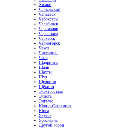
Химки
Чайковский
Чапаевск
Чебоксары
Челябинск
Черемхово
Череповец
Черкесск
Черногорск
Чехов
Чистополь
Чита
Шадринск
Шали
Шахты
Шуя
Щелкино
Щёкино
Электросталь
Элиста
Энгельс
Южно-Сахалинск
Юрга
Якутск
Ярославль
Другой город