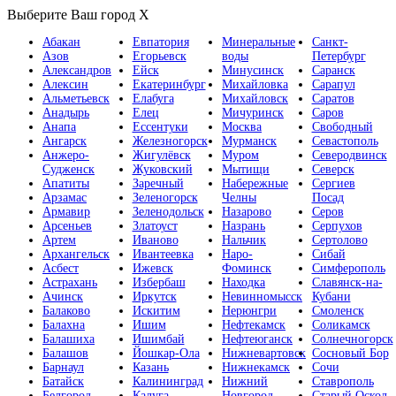
Выберите Ваш город
X
Абакан
Евпатория
Минеральные
Санкт-
Азов
Егорьевск
воды
Петербург
Александров
Ейск
Минусинск
Саранск
Алексин
Екатеринбург
Михайловка
Сарапул
Альметьевск
Елабуга
Михайловск
Саратов
Анадырь
Елец
Мичуринск
Саров
Анапа
Ессентуки
Москва
Свободный
Ангарск
Железногорск
Мурманск
Севастополь
Анжеро-
Жигулёвск
Муром
Северодвинск
Судженск
Жуковский
Мытищи
Северск
Апатиты
Заречный
Набережные
Сергиев
Арзамас
Зеленогорск
Челны
Посад
Армавир
Зеленодольск
Назарово
Серов
Арсеньев
Златоуст
Назрань
Серпухов
Артем
Иваново
Нальчик
Сертолово
Архангельск
Ивантеевка
Наро-
Сибай
Асбест
Ижевск
Фоминск
Симферополь
Астрахань
Избербаш
Находка
Славянск-на-
Ачинск
Иркутск
Невинномысск
Кубани
Балаково
Искитим
Нерюнгри
Смоленск
Балахна
Ишим
Нефтекамск
Соликамск
Балашиха
Ишимбай
Нефтеюганск
Солнечногорск
Балашов
Йошкар-Ола
Нижневартовск
Сосновый Бор
Барнаул
Казань
Нижнекамск
Сочи
Батайск
Калининград
Нижний
Ставрополь
Белгород
Калуга
Новгород
Старый Оскол