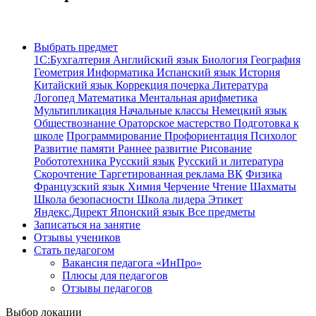
Выбрать предмет
1С:Бухгалтерия
Английский язык
Биология
География
Геометрия
Информатика
Испанский язык
История
Китайский язык
Коррекция почерка
Литература
Логопед
Математика
Ментальная арифметика
Мультипликация
Начальные классы
Немецкий язык
Обществознание
Ораторское мастерство
Подготовка к
школе
Программирование
Профориентация
Психолог
Развитие памяти
Раннее развитие
Рисование
Робототехника
Русский язык
Русский и литература
Скорочтение
Таргетированная реклама ВК
Физика
Французский язык
Химия
Черчение
Чтение
Шахматы
Школа безопасности
Школа лидера
Этикет
Яндекс.Директ
Японский язык
Все предметы
Записаться на занятие
Отзывы учеников
Стать педагогом
Вакансия педагога «ИнПро»
Плюсы для педагогов
Отзывы педагогов
Выбор локации