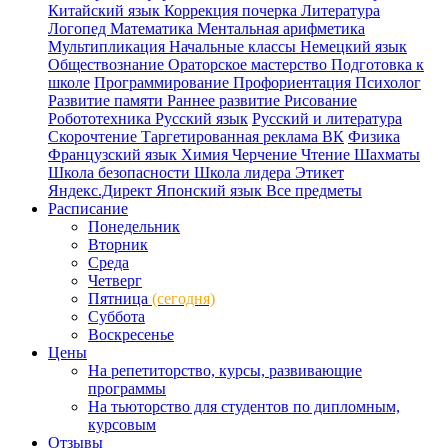
Китайский язык
Коррекция почерка
Литература
Логопед
Математика
Ментальная арифметика
Мультипликация
Начальные классы
Немецкий язык
Обществознание
Ораторское мастерство
Подготовка к
школе
Программирование
Профориентация
Психолог
Развитие памяти
Раннее развитие
Рисование
Робототехника
Русский язык
Русский и литература
Скорочтение
Таргетированная реклама ВК
Физика
Французский язык
Химия
Черчение
Чтение
Шахматы
Школа безопасности
Школа лидера
Этикет
Яндекс.Директ
Японский язык
Все предметы
Расписание
Понедельник
Вторник
Среда
Четверг
Пятница
(сегодня)
Суббота
Воскресенье
Цены
На репетиторство, курсы, развивающие
программы
На тьюторство для студентов по дипломным,
курсовым
Отзывы