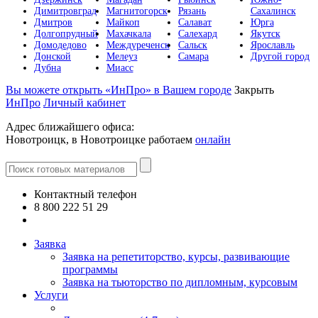
Димитровград
Магнитогорск
Рязань
Сахалинск
Дмитров
Майкоп
Салават
Юрга
Долгопрудный
Махачкала
Салехард
Якутск
Домодедово
Междуреченск
Сальск
Ярославль
Донской
Мелеуз
Самара
Другой город
Дубна
Миасс
Вы можете открыть «ИнПро» в Вашем городе
Закрыть
ИнПро
Личный кабинет
Адрес ближайшего офиса:
Новотроицк, в Новотроицке работаем
онлайн
Контактный телефон
8 800 222 51 29
Все контакты
Заявка
Заявка на репетиторство, курсы, развивающие
программы
Заявка на тьюторство по дипломным, курсовым
Услуги