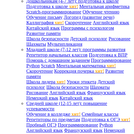
Дошкольникам (4-7 лет): подготовка к школе
Подготовка к школе
хит!
Ментальная арифметика
Scratch-программирование
Обучение чтению
Обучение письму
Логопед (развитие речи)
Каллиграфия
хит!
Скорочтение
Английский язык
Китайский язык
Программы с психологом
Развитие памяти
Школа безопасности
Детский психолог
Рисование
Шахматы
Мультипликация
Младшей школе (7-12 лет): программы развития
Репетитор начальных классов
Подготовка к ВПР
Помощь с домашним заданием
Программирование
Python
Scratch
Ментальная математика
хит!
Скорочтение
Коррекция почерка
хит!
Развитие
памяти
Школа лидера
хит!
Уроки этикета
Детский
психолог
Школа безопасности
Шахматы
Рисование
Английский язык
Французский язык
Немецкий язык
Китайский язык
Средней школе (12-15 лет): повышение
успеваемости
Обучение в колледже
хит!
Семейные классы
Репетиторы по предметам
Подготовка к ОГЭ
хит!
Пробный ОГЭ
Программирование
Python
Английский язык
Французский язык
Немецкий