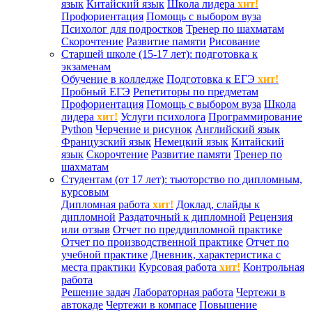
язык
Китайский язык
Школа лидера
хит!
Профориентация
Помощь с выбором вуза
Психолог для подростков
Тренер по шахматам
Скорочтение
Развитие памяти
Рисование
Старшей школе (15-17 лет): подготовка к
экзаменам
Обучение в колледже
Подготовка к ЕГЭ
хит!
Пробный ЕГЭ
Репетиторы по предметам
Профориентация
Помощь с выбором вуза
Школа
лидера
хит!
Услуги психолога
Программирование
Python
Черчение и рисунок
Английский язык
Французский язык
Немецкий язык
Китайский
язык
Скорочтение
Развитие памяти
Тренер по
шахматам
Студентам (от 17 лет): тьюторство по дипломным,
курсовым
Дипломная работа
хит!
Доклад, слайды к
дипломной
Раздаточный к дипломной
Рецензия
или отзыв
Отчет по преддипломной практике
Отчет по производственной практике
Отчет по
учебной практике
Дневник, характеристика с
места практики
Курсовая работа
хит!
Контрольная
работа
Решение задач
Лабораторная работа
Чертежи в
автокаде
Чертежи в компасе
Повышение