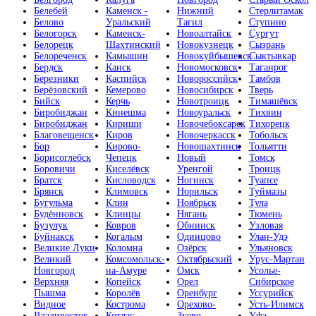
Белебей
Каменск -
Нижний
Стерлитамак
Белово
Уральский
Тагил
Ступино
Белогорск
Каменск-
Новоалтайск
Сургут
Белорецк
Шахтинский
Новокузнецк
Сызрань
Белореченск
Камышин
Новокуйбышевск
Сыктывкар
Бердск
Канск
Новомосковск
Таганрог
Березники
Каспийск
Новороссийск
Тамбов
Берёзовский
Кемерово
Новосибирск
Тверь
Бийск
Керчь
Новотроицк
Тимашёвск
Биробиджан
Кинешма
Новоуральск
Тихвин
Биробиджан
Кириши
Новочебоксарск
Тихорецк
Благовещенск
Киров
Новочеркасск
Тобольск
Бор
Кирово-
Новошахтинск
Тольятти
Борисоглебск
Чепецк
Новый
Томск
Боровичи
Киселёвск
Уренгой
Троицк
Братск
Кисловодск
Ногинск
Туапсе
Брянск
Климовск
Норильск
Туймазы
Бугульма
Клин
Ноябрьск
Тула
Будённовск
Клинцы
Нягань
Тюмень
Бузулук
Ковров
Обнинск
Узловая
Буйнакск
Когалым
Одинцово
Улан-Удэ
Великие Луки
Коломна
Озёрск
Ульяновск
Великий
Комсомольск-
Октябрьский
Урус-Мартан
Новгород
на-Амуре
Омск
Усолье-
Верхняя
Копейск
Орел
Сибирское
Пышма
Королёв
Оренбург
Уссурийск
Видное
Кострома
Орехово-
Усть-Илимск
Владивосток
Котлас
Зуево
Уфа