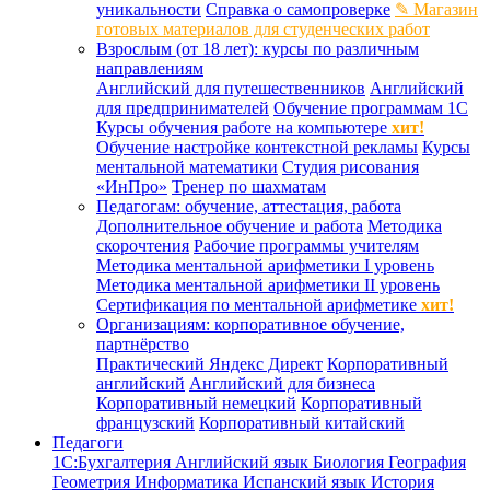
уникальности
Справка о самопроверке
✎ Магазин
готовых материалов для студенческих работ
Взрослым (от 18 лет): курсы по различным
направлениям
Английский для путешественников
Английский
для предпринимателей
Обучение программам 1С
Курсы обучения работе на компьютере
хит!
Обучение настройке контекстной рекламы
Курсы
ментальной математики
Студия рисования
«ИнПро»
Тренер по шахматам
Педагогам: обучение, аттестация, работа
Дополнительное обучение и работа
Методика
скорочтения
Рабочие программы учителям
Методика ментальной арифметики I уровень
Методика ментальной арифметики II уровень
Сертификация по ментальной арифметике
хит!
Организациям: корпоративное обучение,
партнёрство
Практический Яндекс Директ
Корпоративный
английский
Английский для бизнеса
Корпоративный немецкий
Корпоративный
французский
Корпоративный китайский
Педагоги
1С:Бухгалтерия
Английский язык
Биология
География
Геометрия
Информатика
Испанский язык
История