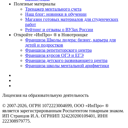
Полезные материалы
Тренажер ментального счета
Наш блог: новинки в обучении
Магазин готовых материалов для студенческих
работ
Рейтинг и отзывы о ВУЗах России
Откройте «ИнПро» ® в Новотроицке
Франшиза Школы лидера: бизнес, карьера для
детей и подростков
Франшиза репетиторского центра
Франшиза курсов ОГЭ и ЕГЭ
Франшиза детского развивающего центра
Франшиза школы ментальной арифметики
Лицензия на образовательную деятельность
серия 22Л01 №
0002491
© 2007-2026, ОГРН 1072223004699, ООО «ИнПро» ®
является зарегистрированным Роспатентом товарным знаком.
ИП Странцов И.А. ОГРНИП 324220200109401, ИНН
222308979775.