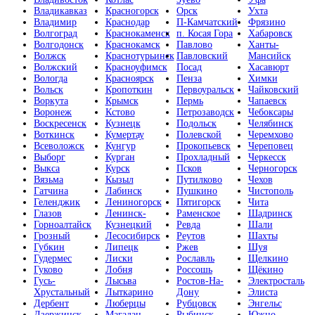
Владикавказ
Красногорск
Орск
Ухта
Владимир
Краснодар
П-Камчатский
Фрязино
Волгоград
Краснокаменск
п. Косая Гора
Хабаровск
Волгодонск
Краснокамск
Павлово
Ханты-
Волжск
Краснотурьинск
Павловский
Мансийск
Волжский
Красноуфимск
Посад
Хасавюрт
Вологда
Красноярск
Пенза
Химки
Вольск
Кропоткин
Первоуральск
Чайковский
Воркута
Крымск
Пермь
Чапаевск
Воронеж
Кстово
Петрозаводск
Чебоксары
Воскресенск
Кузнецк
Подольск
Челябинск
Воткинск
Кумертау
Полевской
Черемхово
Всеволожск
Кунгур
Прокопьевск
Череповец
Выборг
Курган
Прохладный
Черкесск
Выкса
Курск
Псков
Черногорск
Вязьма
Кызыл
Путилково
Чехов
Гатчина
Лабинск
Пушкино
Чистополь
Геленджик
Лениногорск
Пятигорск
Чита
Глазов
Ленинск-
Раменское
Шадринск
Горноалтайск
Кузнецкий
Ревда
Шали
Грозный
Лесосибирск
Реутов
Шахты
Губкин
Липецк
Ржев
Шуя
Гудермес
Лиски
Рославль
Щелкино
Гуково
Лобня
Россошь
Щёкино
Гусь-
Лысьва
Ростов-На-
Электросталь
Хрустальный
Лыткарино
Дону
Элиста
Дербент
Люберцы
Рубцовск
Энгельс
Дзержинск
Магадан
Рыбинск
Южно-